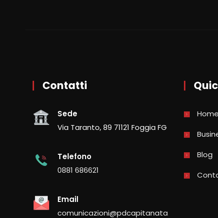
Contatti
Quic
Sede
Hom
Via Taranto, 89 71121 Foggia FG
Busin
Blog
Telefono
0881 686621
Conta
Email
comunicazioni@pdcapitanata.it